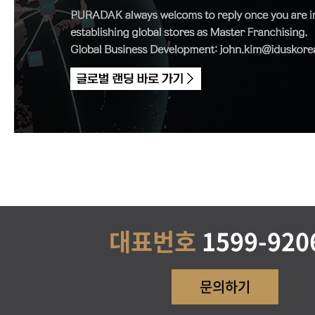
콘텐츠 제공, 물품배송 또는 청구서 등 발송
구매, 요금 결재, 요금추심
회원 관리
회원제 서비스 이용에 따른 본인 확인, 개
원의 부정 이용 방지와 비인가 사용 방지, 
가입 및 가입횟수 제한, 만14세 미만 아동
시 법정 대리인 동의여부 확인, 추후 법정
인, 분쟁 조정을 위한 기록보존, 불만처리
대표번호
1599-920
지사항 전달
마케팅 및 광고에 활용
문의하기
신규 서비스(제품) 개발 및 특화, 인구통