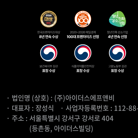
호/사업자등록번호, 담당자명(기업회원의
일주소, 주소, 전화번호, 휴대전화번호,
경우 법정대리인 정보
선택항목 : 팩스번호, 영문명/영문 주소
정상의 필수 정보 확보), 이용자의 휴대
3자의 전화번호 (모바일 이용시), 기
이용시 디바이스 아이디 또는 IMEI)
유료 정보 및 서비스 이용에 따른 결제수
신용카드 정보
· 법인명 (상호) : (주)아이더스에프앤비
· 대표자 : 장성식
· 사업자등록번호 : 112-88
서비스 이용과정이나 사업 처리과정에서 
· 주소 : 서울특별시 강서구 강서로 404
보들이 생성되어 수집될 수 있습니다.
(등촌동, 아이더스빌딩)
서비스 이용기록, 접속로그, 쿠키, 접속I