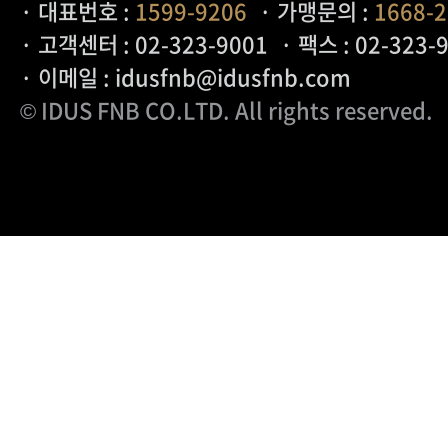
· 대표번호 :
1599-9206
· 가맹문의 :
1668-
록, 불량이용 기록, 이용자 상태정보, 사
· 고객센터 : 02-323-9001
· 팩스 : 02-323-
성별, 생년월일, 직업, 회사명
· 이메일 : idusfnb@idusfnb.com
© IDUS FNB CO.LTD
. All rights reserved.
[수집방법]
회사는 다음과 같은 방법으로 개인정보를 수
홈페이지를 통한 회원가입, 상담 게시판,
배송 요청
생성정보 수집 툴을 통한 수집
서비스 사용 중 이용자의 자발적 제공을 
제 3 장 수집한 개인정보의 보유 및 이용