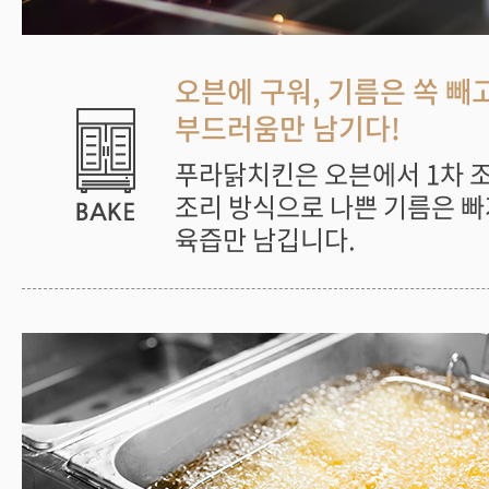
오븐에 구워, 기름은 쏙 빼
부드러움만 남기다!
푸라닭치킨은 오븐에서 1차 
조리 방식으로 나쁜 기름은 빠
육즙만 남깁니다.