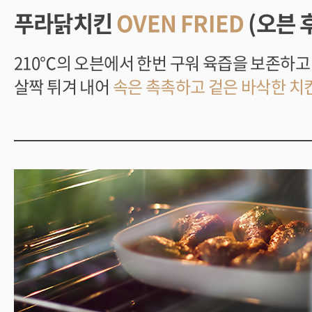
푸라닭치킨
OVEN FRIED
(오븐 
210℃의 오븐에서 한번 구워 육즙을 보존하
살짝 튀겨 내어
속은 촉촉하고 겉은 바삭한 치