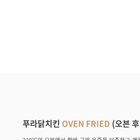
의
레
시
피
메
뉴
별
정
보
푸라닭치킨
OVEN FRIED
(오븐 
210℃의 오븐에서 한번 구워 육즙을 보존하고 깨