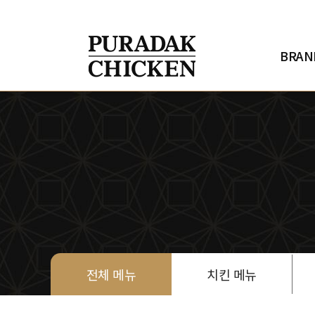
h
o
m
e
BRAN
메
뉴
안
내
브
랜
드
소
개
메
뉴
안
내
창
업
안
전체 메뉴
치킨 메뉴
내
매
장
찾