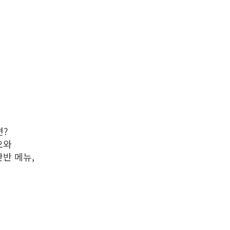
면?
오와
반 메뉴,