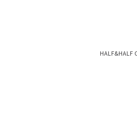
기
회
사
소
개
가
맹
점
게
HALF&HALF C
시
판
고
객
의
소
리
N
E
W
S
전
체
메