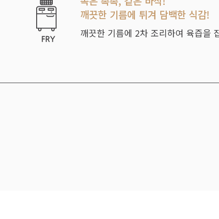
속은 촉촉, 겉은 바삭!
깨끗한 기름에 튀겨 담백한 식감!
깨끗한 기름에 2차 조리하여 육즙을 잡