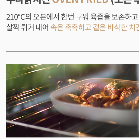
210℃의 오븐에서 한번 구워 육즙을 보존하
살짝 튀겨 내어
속은 촉촉하고 겉은 바삭한 치