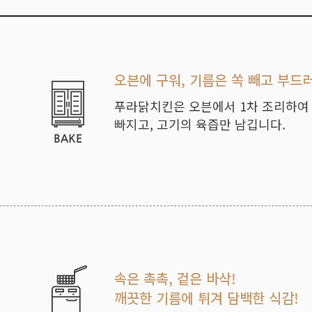
오븐에 구워, 기름은 쏙 빼고 부드
푸라닭치킨은 오븐에서 1차 조리하여
빠지고, 고기의 육즙만 남깁니다.
속은 촉촉, 겉은 바삭!
깨끗한 기름에 튀겨 담백한 식감!