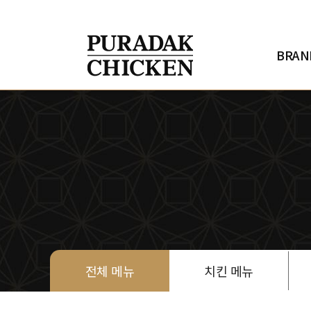
h
o
m
e
BRAN
메
뉴
안
내
브
랜
드
소
개
메
뉴
안
내
창
업
안
전체 메뉴
치킨 메뉴
내
매
장
찾