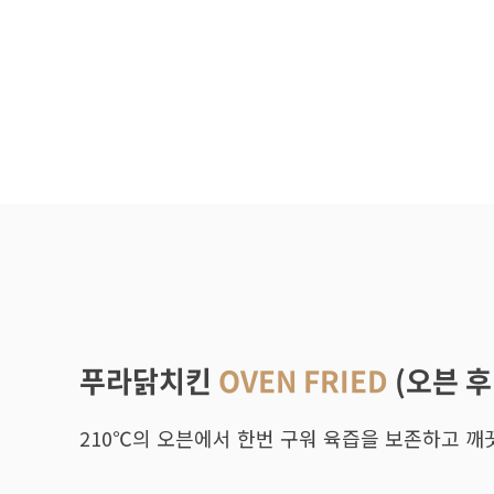
의
레
시
피
메
뉴
별
정
보
푸라닭치킨
OVEN FRIED
(오븐 
210℃의 오븐에서 한번 구워 육즙을 보존하고 깨