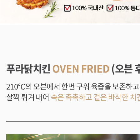
푸라닭치킨
OVEN FRIED
(오븐 
210℃의 오븐에서 한번 구워 육즙을 보존하
살짝 튀겨 내어
속은 촉촉하고 겉은 바삭한 치