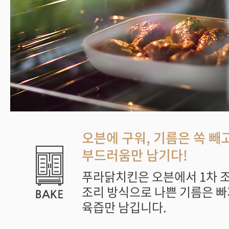
오븐에 구워, 기름은 쏙 빼
부드러움만 남기다!
푸라닭치킨은 오븐에서 1차 
조리 방식으로 나쁜 기름은 빠
육즙만 남깁니다.