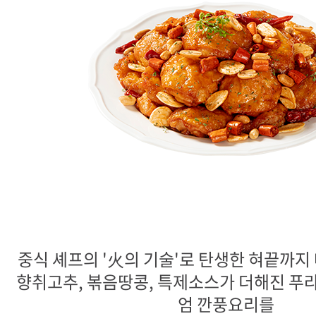
중식 셰프의 '火의 기술'로 탄생한 혀끝까지 
향취고추, 볶음땅콩, 특제소스가 더해진 푸
엄 깐풍요리를