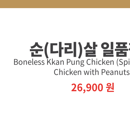
순(다리)살 일
Boneless Kkan Pung Chicken (Spic
Chicken with Peanuts
26,900
원